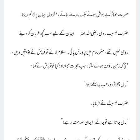
حضرت عمارؓ بے ہوش ہونے تک مارے جاتے، مگر دل ایمان پر قائم رہتا۔
حضرت صہیب رومی رضی اللہ عنہ — ایمان کے لیے سب کچھ قربان کردیئے
رومی نہیں تھے، مگر روم میں پرورش پائی۔ اسلام لائے تو قریش نے اذیتیں دیں،
حتیٰ کہ ذہن ماؤف ہونے لگتا۔ جب ہجرت کا ارادہ کیا توقریش نے کہا:
“مال چھوڑ دو، تب جا سکتے ہو!”
حضرت صہیبؓ نے فرمایا:
“مال جاتا ہے تو جائے، ایمان سلامت رہے!”