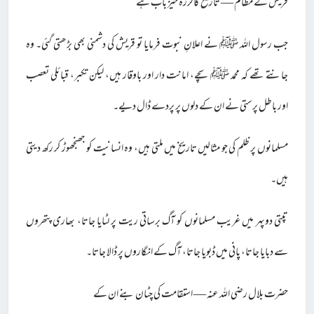
قریش کے مظالم — تاریخ کا لرزہ خیز باب ہے
جب رسول اللہ ﷺ نے اعلانِ نبوت فرمایا تو قریش کی دشمنی بھی بڑھتی گئی۔ وہ
جانتے تھے کہ محمد ﷺ سچے، امانت دار اور باوقار ہیں، لیکن تکبر، قبائلی تعصب
اور باطل پرستی نے ان کے دلوں پر پردے ڈال دیے۔
مسلمانوں پر ظلم کی جو مثالیں تاریخ میں ملتی ہیں، وہ انسانیت کو جھنجھوڑ کر رکھ دیتی
ہیں۔
تپتی دوپہر میں غریب مسلمانوں کو آگ برساتی ریت پر لٹایا جاتا، بھاری پتھروں
سے دبایا جاتا، پانی میں ڈبویا جاتا، آگ کے انگاروں پر ڈالا جاتا۔
حضرت بلال رضی اللہ عنہ — استقامت کی چٹان بنے ان کے