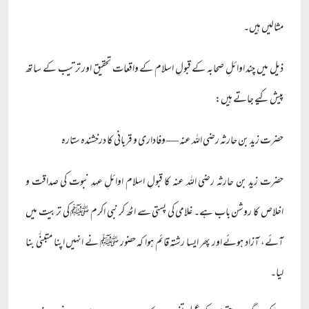
مثالیں ہیں۔
ذیل میں چند اوائلِ صحابہ کے قبولِ اسلام کے واقعات تحقیق اور ترتیب کے ساتھ
پیش کیے جاتے ہیں:
حضرت زید بن حارثہ رضی اللہ عنہ — وفاداری و قربانی کا درخشندہ ستارہ
حضرت زید بن حارثہ رضی اللہ عنہ کا قبولِ اسلام اوائلِ عہدِ نبوت کی صداقت و
اخلاص کا روشن باب ہے۔ غلامی کی پستی سے اٹھ کر نبی اکرم ﷺ کی تربیت میں
آئے، آزاد ہوئے اور پھر ایسا رشتہ قائم ہوا کہ حضور ﷺ نے انہیں اپنا متبنّٰی بنا
لیا۔