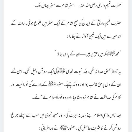
حضرت تمیم داری رضی اللہ عنہ — سفرِ شام سے سفرِ ایمان تک
حضرت تمیم داریؓ کے ایمان کی صبح شام کے ایک سفر میں طلوع ہوئی۔ رات کے
اندھیرے میں ایک غیبی آواز نے پکارا:
“محمد ﷺ مکہ میں حق پر ہیں—ان کے پاس جاؤ!”
یہ آواز محض صدا نہ تھی، بلکہ نبوتِ محمدی ﷺ کی ایک روشن دلیل تھی۔ اسی لمحے
ان کے دل پر حق غالب ہوا اور وہ مکہ پہنچے۔ حضور ﷺ کے چہرے کی نورانیت اور
کلام کی صداقت نے تمام تردد مٹا دیا، اور وہ فوراً اسلام لے آئے۔
بعد ازاں داعیِ اسلام بنے، مدینہ ہجرت کی، اور مسجد نبوی میں سب سے پہلے چراغ
روشن کرنے کا شرف حاصل کیا۔ حضور ﷺ نے دعا فرمائی: