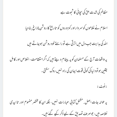
مظالم کی شدت حق کی سچائی کا ثبوت ہے
اسلام نے غلاموں کو سردار اور کمزوروں کو تاریخ کا روشن چراغ بنا دیا
اللہ کی ہدایت جب دل میں اترتی ہے تو راستے خود روشن ہو جاتے ہیں
یہ واقعات آج کے مسلمان کو یہ پیغام دیتے ہیں کہ اگر استقامت، اخلاص اور کامل
یقین ہو تو دنیا کی کوئی قوت ایمان کی راہ نہیں روک سکتی۔
:نوٹ:
یہ حوالہ جات اصل. مکمل کتابی عبارات نہیں، بلکہ ان کا مختصر مفہوم اور تائیدی
خلاصہ ہیں، جو صرف تصدیق کے لیے ذکر کیے گئے ہیں۔