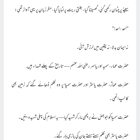
سینے پر چٹان رکھی گئی، گھسیٹا گیا، جلتی ریت پر لٹایا گیا، مگر زبان پر یہی آواز تھی:
"احد، احد!"
نہ ایمان بدلا، نہ یقین میں لرزش آئی۔
حضرت عمار، سمیہ اور یاسر رضی اللہ عنہم — تاریخ کے پہلے شہداء ہیں.
حضرت عمارؓ، حضرت یاسرؓ اور حضرت سمیہؓ پر وہ ظلم ڈھائے گئے کہ زمین بھی
کانپ اٹھی ۔
حضرت سمیہؓ کو ابو جہل نے برچھی مار کر شہید کیا—یہ اسلام کی پہلی شہیدہ بنیں۔
حضرت یاسرؓ بھی ظلم سہتے سہتے جان کی بازی ہار گئے۔