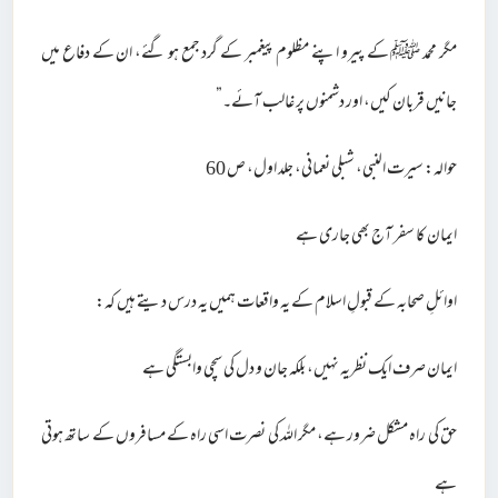
مگر محمد ﷺ کے پیرو اپنے مظلوم پیغمبر کے گرد جمع ہو گئے، ان کے دفاع میں
جانیں قربان کیں، اور دشمنوں پر غالب آئے۔”
حوالہ: سیرت النبی، شبلی نعمانی، جلد اول، ص 60
ایمان کا سفر آج بھی جاری ہے
اوائلِ صحابہ کے قبولِ اسلام کے یہ واقعات ہمیں یہ درس دیتے ہیں کہ:
ایمان صرف ایک نظریہ نہیں، بلکہ جان و دل کی سچی وابستگی ہے
حق کی راہ مشکل ضرور ہے، مگر اللہ کی نصرت اسی راہ کے مسافروں کے ساتھ ہوتی
ہے