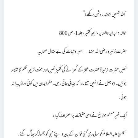
“اللہ تمہیں ہمیشہ روشن رکھے!”
حوالہ: البدایہ والنہایہ، ابن کثیر، جلد 1، ص 800
حضرت زنیرہ رضی اللہ عنہا — صبر و ثبات کی بے مثال صحابیہ
تھیں حضرت زنیرہؓ حضرت عمرؓ کے گھرانے کی کنیز تھیں اور سخت ترین ظلم کا شکار
ہوئیں۔ ابو جہل نے انہیں اتنا مارا کہ بینائی جاتی رہی۔ مگر ایمان میں کوئی دراڑ پیدا نہ
ہوئی۔
ایک غیر مسلم مؤرخ نے اسی حقیقت پر اعتراف کیا:
“عیسیٰ علیہ السلام کو سولی دی گئی تو ان کے پیرو اپنے نبی کو چھوڑ کر بھاگ گئے۔