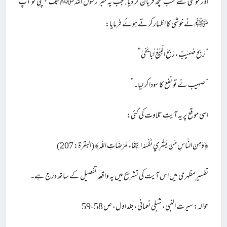
اور خوشی سے سب کچھ قربان کر دیا. جب یہ خبر رسول اللہ ﷺ تک پہنچی تو آپ
ﷺ نے خوشی کا اظہار کرتے ہوئے فرمایا:
“رَبِحَ صُهَيْبٌ، رَبِحَ الْبَيْعُ أَبَا یَحْیٰ”
“صہیب نے تو نفع کا سودا کر لیا۔”
اسی موقع پر یہ آیت تلاوت کی گئی:
﴿وَمِنَ النَّاسِ مَنْ يَشْرِي نَفْسَهُ ابْتِغَاءَ مَرْضَاتِ اللَّهِ﴾ (البقرۃ: 207)
تفسیرِ مظہری میں اس آیت کی تشریح میں یہ واقعہ تفصیل کے ساتھ درج ہے۔
حوالہ: سیرت النبی، شبلی نعمانی، جلد اول، ص 58-59