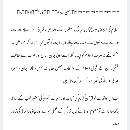
*****************﴿رَّضِیَ اللّٰہُ عَنۡہُمۡ وَرَضُوۡا عَنۡہُ﴾
اسلام کی ابتدائی تاریخ ان مبارک ہستیوں کے اخلاص، قربانی اور استقامت سے
عبارت ہے جنہوں نے سب سے پہلے نورِ ہدایت کو قبول کیا۔ صحابہ کرام رضی اللہ
عنہم نے نہ صرف اسلام کو اپنایا بلکہ اسے اپنی جان، مال اور عزت سے طاقت
بخشی۔ ان کے قبولِ اسلام کے واقعات محض حکایات نہیں، بلکہ ایمان، صبر،
اخلاق اور اللہ کی نصرت کے روشن مینار ہیں۔
جب ان واقعات کو قرآنِ کریم کی آیات اور سیرتِ نبوی کی معتبر کتب کے ساتھ
پرکھا جاتا ہے تو معلوم ہوتا ہے کہ یہ زندگی کے عملی نمونے اور ربانی رہنمائی کی زندہ
مث