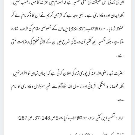
ان کی زندگی اس حقیقت کی عملی تفسیر ہے کہ اسلام میں عزت کا معیار نسب نہیں،
بلکہ ایمان اور وفاداری ہے۔ یہی وجہ ہے کہ قرآنِ کریم نے ان کا ذکر نام لے کر
محفوظ فرمایا۔ سورۃ الاحزاب (33:37) میں ان کے خصوصی مقام کی طرف اشارہ
ملتا ہے، جبکہ تفسیر ابنِ کثیر آیت 5 کی شرح میں ان کے ذاتی تعلق کی وضاحت ملتی
ہے۔
حضرت زید رضی اللہ عنہ کی پوری زندگی اعلان کرتی ہے کہ ایمان زبان کا اقرار نہیں،
بلکہ مخلصانہ وابستگی، قربانی اور رسول اللہ ﷺ سے غیر متزلزل وفاداری کا نام
ہے۔
حوالہ: تفسیر ابن کثیر اردو، سورۃ الاحزاب آیات 5 ص 248، 37. ص 287؛