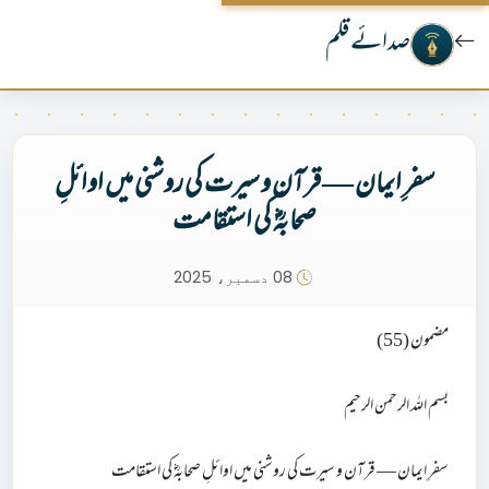
صدائے قلم
سفرِ ایمان — قرآن و سیرت کی روشنی میں اوائلِ
صحابہؓ کی استقامت
08 دسمبر، 2025
مضمون (55)
بسم اللہ الرحمن الرحیم
سفرِ ایمان — قرآن و سیرت کی روشنی میں اوائلِ صحابہؓ کی استقامت